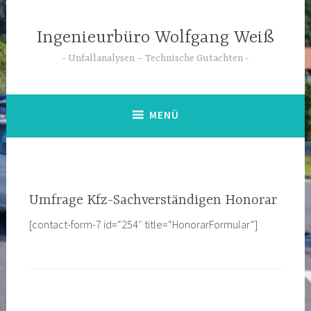
Zum
Inhalt
Ingenieurbüro Wolfgang Weiß
springen
Unfallanalysen – Technische Gutachten
MENÜ
Umfrage Kfz-Sachverständigen Honorar
[contact-form-7 id=“254″ title=“HonorarFormular“]